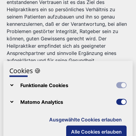
entstandenen Vertrauen ist es das Ziel des
Heilpraktikers ein so persönliches Verhältnis zu
seinem Patienten aufzubauen und ihn so genau
kennenzulernen, daß er der Verantwortung, bei allen
Problemen gestörter Integrität, Ratgeber sein zu
können, guten Gewissens gerecht wird. Der
Heilpraktiker empfindet sich als geeigneter
Ansprechpartner und sinnvolle Ergänzung eines
aufgeklärten und für seine Gesundheit
mitverantwortlichen Bürgers in unserer Gesellschaft.
Cookies
🍪
Aufgaben
Funktionale Cookies
Der Heilpraktiker hat in erster Linie die Aufgabe, die
Matomo Analytics
individuellen gesundheitlichen Bedürfnisse der
Bürger, über das Angebot der offiziellen
Ausgewählte Cookies erlauben
medizinischen Bedarfsdeckung des
Gesundheitswesens hinaus, ergänzend und alternativ
Alle Cookies erlauben
zu erfüllen.